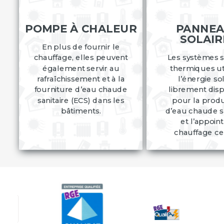
POMPE À CHALEUR
PANNE
SOLAIR
En plus de fournir le
chauffage, elles peuvent
Les systèmes s
également servir au
thermiques uti
rafraîchissement et à la
l’énergie so
fourniture d’eau chaude
librement dis
sanitaire (ECS) dans les
pour la prod
bâtiments.
d’eau chaude sa
et l’appoin
chauffage cen