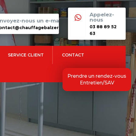
Appelez-

nous
nvoyez-nous un e-mail
03 88 89 52
ontact@chauffagebalzer.fr
63
SERVICE CLIENT
CONTACT
Prendre un rendez-vous
Entretien/SAV