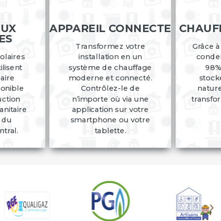
AUX
APPAREIL CONNECTE
CHAUF
ES
Transformez votre
Grâce à
olaires
installation en un
conden
lisent
système de chauffage
98% 
laire
moderne et connecté.
stock
ponible
Contrôlez-le de
nature
uction
n’importe où via une
transfo
nitaire
application sur votre
t du
smartphone ou votre
tral.
tablette.