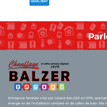
Parl
Entreprise familiale crée par Gérard BALZER en 1979, spécial
énergie et de l’installation sanitaire et de salles de bain. Ell