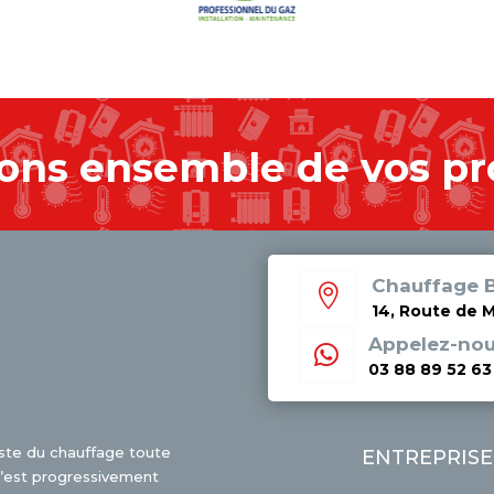
ons ensemble de vos pr
Chauffage B

14, Route de 
Appelez-no

03 88 89 52 63
iste du chauffage toute
ENTREPRISE
e s’est progressivement