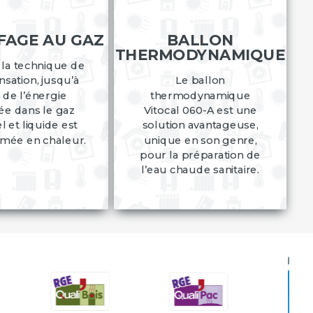
FAGE AU GAZ
BALLON
THERMODYNAMIQUE
 la technique de
sation, jusqu’à
Le ballon
de l’énergie
thermodynamique
ée dans le gaz
Vitocal 060-A est une
l et liquide est
solution avantageuse,
rmée en chaleur.
unique en son genre,
pour la préparation de
l’eau chaude sanitaire.