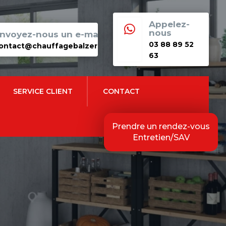
Appelez-

nous
nvoyez-nous un e-mail
03 88 89 52
ontact@chauffagebalzer.fr
63
SERVICE CLIENT
CONTACT
Prendre un rendez-vous
Entretien/SAV