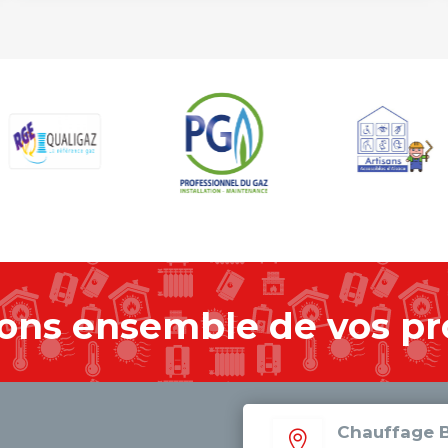
ons ensemble de vos pr
Chauffage B
