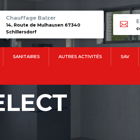
Chauffage Balzer
E

14, Route de Mulhausen 67340
c
Schillersdorf
SANITAIRES
AUTRES ACTIVITÉS
SAV
ELECT