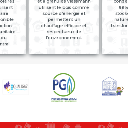
olaires
et à granulés Viessmann
conden
lisent
utilisent le bois comme
98% 
laire
source d’énergie et
stock
ponible
permettent un
nature
uction
chauffage efficace et
transfo
nitaire
respectueux de
t du
l’environnement.
tral.