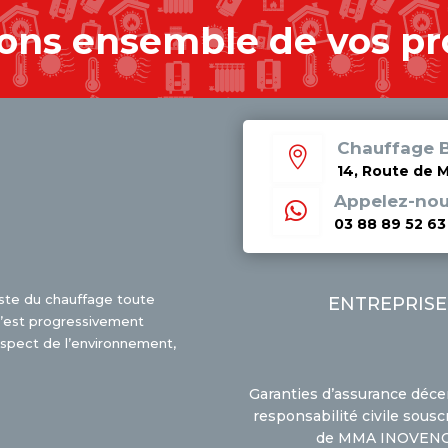
ons ensemble de vos pr
Chauffage B

14, Route de 
Appelez-no

03 88 89 52 63
iste du chauffage toute
ENTREPRISE
e s’est progressivement
espect de l’environnement,
Garanties d’assurance déce
responsabilité civile sousc
de MMA INOVEN