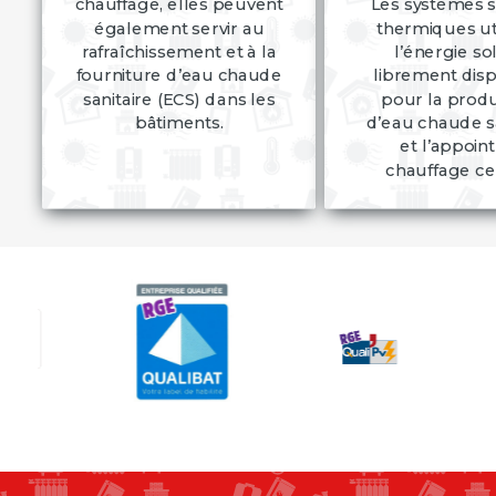
chauffage, elles peuvent
Les systèmes s
également servir au
thermiques uti
rafraîchissement et à la
l’énergie so
fourniture d’eau chaude
librement dis
sanitaire (ECS) dans les
pour la prod
bâtiments.
d’eau chaude sa
et l’appoin
chauffage cen